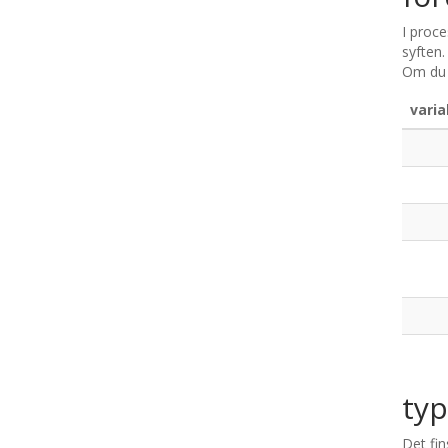
I proce
syften
Om du v
vari
typ
Det fin