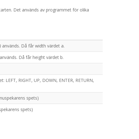
starten. Det används av programmet för olika
)
används. Då får width värdet a.
används. Då får height värdet b.
värdet: LEFT, RIGHT, UP, DOWN, ENTER, RETURN,
(muspekarens spets)
spekarens spets)