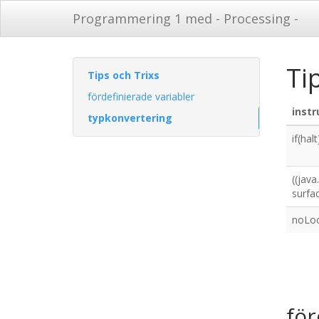
Programmering 1 med - Processing -
Ti
Tips och Trixs
fördefinierade variabler
instr
typkonvertering
if(hal
((jav
surfa
noLoo
för