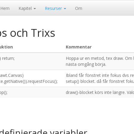
Hem
Kapitel
Resurser
Om
ps och Trixs
uktion
Kommentar
t) return;
Hoppa ur en metod, tex draw. Om ha
nästa omgång börja.
a.awt.Canvas)
Ibland får fönstret inte fokus dvs r
ce.getNative()).requestFocus();
setup() blocket. då får fönstret foku
p();
draw()-blocket körs inte längre. Vä
definierade variabler