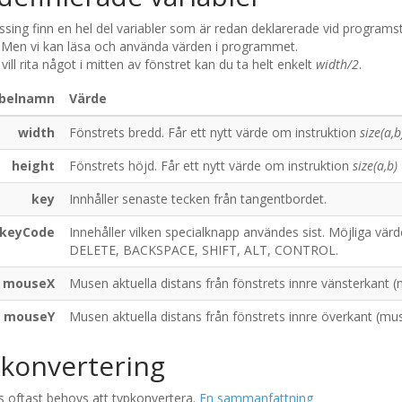
ssing finn en hel del variabler som är redan deklarerade vid program
. Men vi kan läsa och använda värden i programmet.
ill rita något i mitten av fönstret kan du ta helt enkelt
width/2
.
abelnamn
Värde
width
Fönstrets bredd. Får ett nytt värde om instruktion
size(a,b
height
Fönstrets höjd. Får ett nytt värde om instruktion
size(a,b)
key
Innhåller senaste tecken från tangentbordet.
keyCode
Innehåller vilken specialknapp användes sist. Möjliga 
DELETE, BACKSPACE, SHIFT, ALT, CONTROL.
mouseX
Musen aktuella distans från fönstrets innre vänsterkant 
mouseY
Musen aktuella distans från fönstrets innre överkant (mu
konvertering
s oftast behovs att typkonvertera.
En sammanfattning